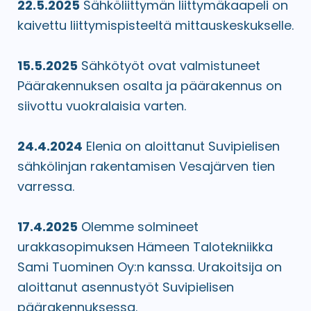
22.5.2025
Sähköliittymän liittymäkaapeli on
kaivettu liittymispisteeltä mittauskeskukselle.
15.5.2025
Sähkötyöt ovat valmistuneet
Päärakennuksen osalta ja päärakennus on
siivottu vuokralaisia varten.
24.4.2024
Elenia on aloittanut Suvipielisen
sähkölinjan rakentamisen Vesajärven tien
varressa.
17.4.2025
Olemme solmineet
urakkasopimuksen Hämeen Talotekniikka
Sami Tuominen Oy:n kanssa. Urakoitsija on
aloittanut asennustyöt Suvipielisen
päärakennuksessa.